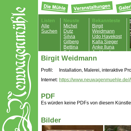
Listen
Neuste
Bekannteste
Alle
Michel
Birgit
Suchen
Dutz
Weidmann
Silvia
Udo Havekost
Gilberg
Kalla Sieger
Bettina
Anke Iluna
Schweer
Jockheck
Birgit Weidmann
Andreas
Riedel
Profil:
Installation, Malerei, interaktive P
Internet:
https://www.neuwagenmuehle.de/Ar
PDF
Es würden keine PDFs von diesem Künstle
Bilder