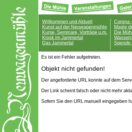
Willkommen und Aktuell
Corona 
Kunst auf der Neuwagenmühle
Magie d
Kurse, Seminare, Vorträge u.m.
Die Mühl
Kiosk im Jammertal
Wasserr
Das Jammertal
Spende 
Es ist ein Fehler aufgetreten.
Objekt nicht gefunden!
Der angeforderte URL konnte auf dem Serv
Der Link scheint falsch oder nicht mehr aktu
Sofern Sie den URL manuell eingegeben hab