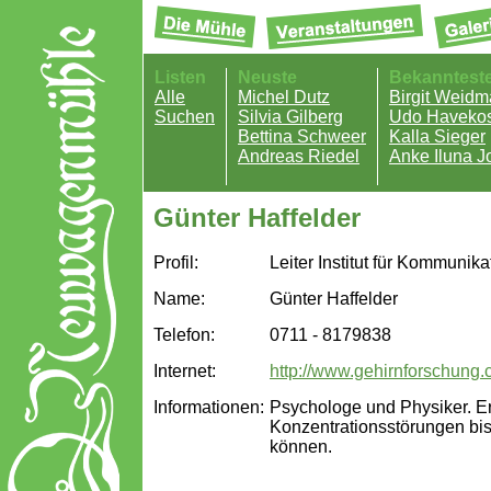
Listen
Neuste
Bekanntest
Alle
Michel Dutz
Birgit Weid
Suchen
Silvia Gilberg
Udo Havekos
Bettina Schweer
Kalla Sieger
Andreas Riedel
Anke Iluna J
Günter Haffelder
Profil:
Leiter Institut für Kommunik
Name:
Günter Haffelder
Telefon:
0711 - 8179838
Internet:
http://www.gehirnforschung
Informationen:
Psychologe und Physiker. Er
Konzentrationsstörungen bis
können.