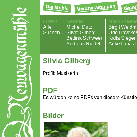
Listen
Neuste
Bekanntest
Alle
Michel Dutz
Birgit Weid
Suchen
Silvia Gilberg
Udo Havekos
Bettina Schweer
Kalla Sieger
Andreas Riedel
Anke Iluna J
Silvia Gilberg
Profil:
Musikerin
PDF
Es würden keine PDFs von diesem Künstle
Bilder