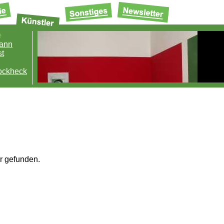
e
mann
t
ockheck
r gefunden.