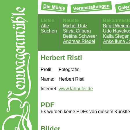
Listen
Neuste
Bekanntest
Alle
Michel Dutz
Birgit Weid
Suchen
Silvia Gilberg
Udo Havekos
Bettina Schweer
Kalla Sieger
Andreas Riedel
Anke Iluna J
Herbert Ristl
Profil:
Fotografie
Name:
Herbert Ristl
Internet:
www.lahnufer.de
PDF
Es würden keine PDFs von diesem Künstle
Bilder