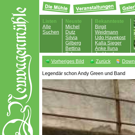
Listen
Neuste
Bekannteste
Alle
Michel
Birgit
Suchen
Dutz
Weidmann
Silvia
Udo Havekost
Gilberg
Kalla Sieger
Bettina
Anke Iluna
Schweer
Jockheck
Andreas
Vorheriges Bild
Zurück
Down
Riedel
Legendär schon Andy Green und Band