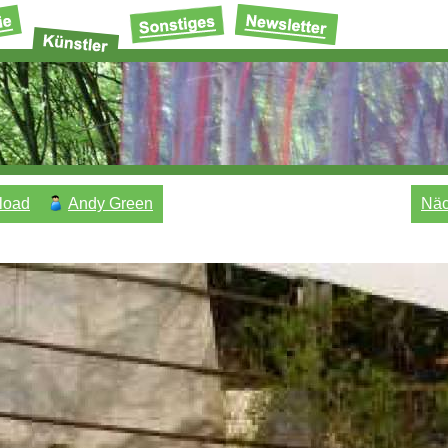
load
Andy Green
Näc