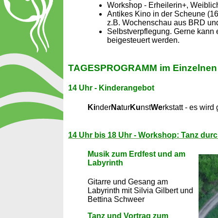
Workshop - Erheilerin+, Weiblic
Antikes Kino in der Scheune (
z.B. Wochenschau aus BRD u
Selbstverpflegung. Gerne kann
beigesteuert werden.
TAGESPROGRAMM im Einzelnen
14 Uhr - Kinderangebot
Ki
nder
Na
tur
Ku
nst
We
rkstatt - es wird
14 Uhr bis 18 Uhr - Workshop: Tanz dur
Musik zum Erdfest und am
Labyrinth
Gitarre und Gesang am
Labyrinth mit Silvia Gilbert und
Bettina Schweer
Tanz und Vortrag zum