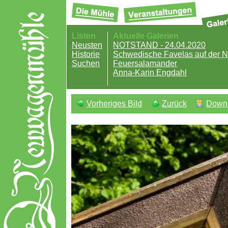
Listen
Aktuelle Galerien
Neusten
NOTSTAND - 24.04.2020
Historie
Schwedische Favelas auf der
Suchen
Feuersalamander
Anna-Karin Engdahl
Vorheriges Bild
Zurück
Down