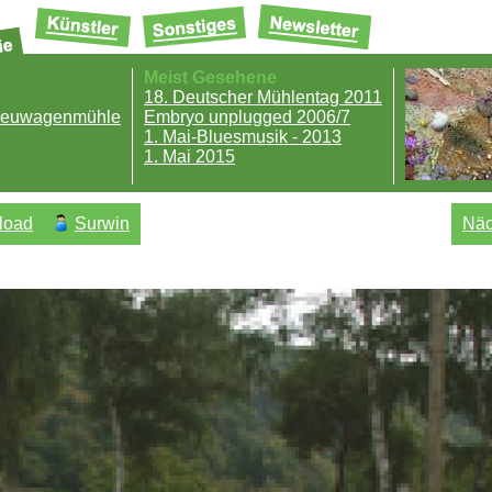
Meist Gesehene
18. Deutscher Mühlentag 2011
 Neuwagenmühle
Embryo unplugged 2006/7
1. Mai-Bluesmusik - 2013
1. Mai 2015
load
Surwin
Näc