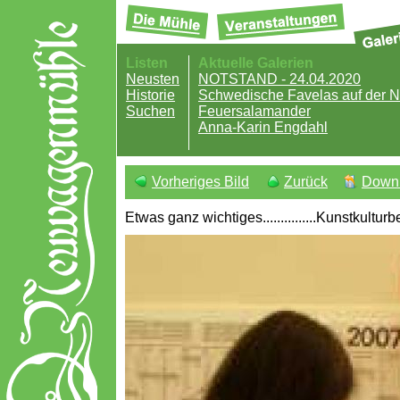
Listen
Aktuelle Galerien
Neusten
NOTSTAND - 24.04.2020
Historie
Schwedische Favelas auf der
Suchen
Feuersalamander
Anna-Karin Engdahl
Vorheriges Bild
Zurück
Down
Etwas ganz wichtiges...............Kunstkultu