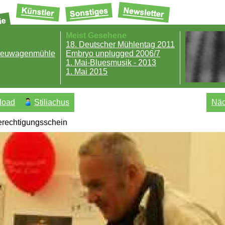
Meist Gesehene
18. Deutscher Mühlentag 2011
 Neuwagenmühle
Embryo unplugged 2006/7
1. Mai-Bluesmusik - 2013
1. Mai 2015
load
Stiliachus
Näc
rberechtigungsschein