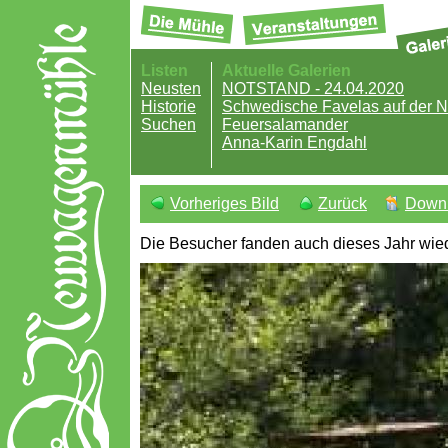
Listen
Aktuelle Galerien
Neusten
NOTSTAND - 24.04.2020
Historie
Schwedische Favelas auf der
Suchen
Feuersalamander
Anna-Karin Engdahl
Vorheriges Bild
Zurück
Down
Die Besucher fanden auch dieses Jahr wied