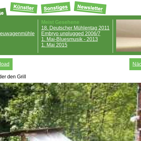
Meist Gesehene
18. Deutscher Mühlentag 2011
 Neuwagenmühle
Embryo unplugged 2006/7
1. Mai-Bluesmusik - 2013
1. Mai 2015
load
Näc
er den Grill