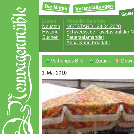
Listen
Aktuelle Galerien
Neusten
NOTSTAND - 24.04.2020
Historie
Schwedische Favelas auf der
Suchen
Feuersalamander
Anna-Karin Engdahl
Vorheriges Bild
Zurück
Down
1. Mai 2010