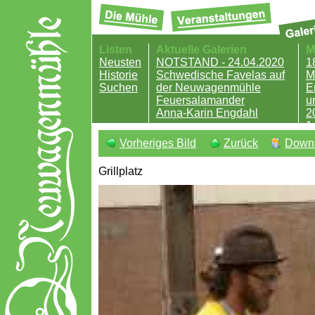
Listen
Aktuelle Galerien
M
Neusten
NOTSTAND - 24.04.2020
1
Historie
Schwedische Favelas auf
M
Suchen
der Neuwagenmühle
E
Feuersalamander
u
Anna-Karin Engdahl
2
1
B
Vorheriges Bild
Zurück
Down
2
1
Grillplatz